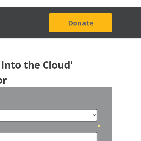
Donate
Into the Cloud'
or